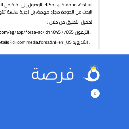
ببساطة، وبلمسة زر، يمكنك الوصول إلى نخبة من الف
البحث عن الجودة مجرّد مهمة، بل تجربة سلسة تنته
تحميل التطبيق من خلال :
: ‎الآيفون
e.com/eg/app/forsa-ad/id1484577865
‎ : الأندرويد https://play.google.com/store/apps/details?id=com.media.forsa&hl=en_US