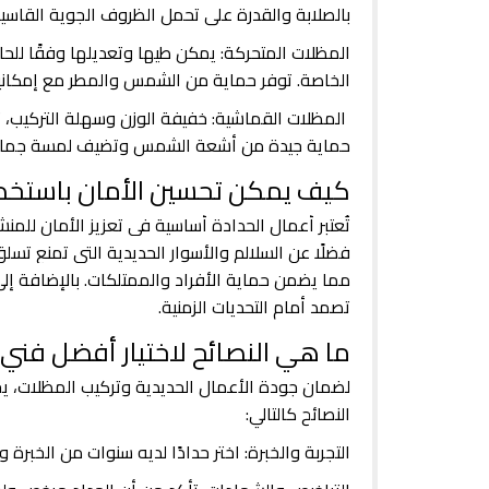
بالصلابة والقدرة على تحمل الظروف الجوية القاسي
المظلات المتحركة: يمكن طيها وتعديلها وفقًا للحا
الخاصة. توفر حماية من الشمس والمطر مع إمكانية
المظلات القماشية: خفيفة الوزن وسهلة التركيب، تُ
حماية جيدة من أشعة الشمس وتضيف لمسة جمال
كيف يمكن تحسين الأمان باستخدا
تُعتبر أعمال الحدادة أساسية في تعزيز الأمان للم
فضلًا عن السلالم والأسوار الحديدية التي تمنع تسل
مما يضمن حماية الأفراد والممتلكات. بالإضافة إلى 
تصمد أمام التحديات الزمنية.
ما هي النصائح لاختيار أفضل فني
لضمان جودة الأعمال الحديدية وتركيب المظلات، ي
النصائح كالتالي:
التجربة والخبرة: اختر حدادًا لديه سنوات من الخبرة 