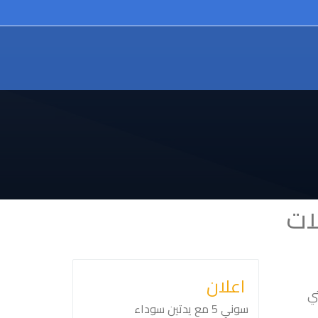
ات
اعلان
تي
سوني ⁦⁦5⁩⁩ مع يدتين سوداء