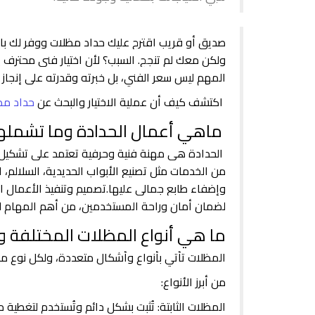
صديق أو قريب اقترح عليك حداد مظلات ووفر لك بالف
ولكن معك لم تنجح. السبب؟ لأن اختيار فني محترف
المهم ليس سعر الفني، بل خبرته وقدرته على إنجاز 
اكتشف كيف أن عملية الاختيار والبحث عن
حداد مظ
ماهي أعمال الحدادة وما تشمله
الحدادة هي مهنة فنية وحرفية تعتمد على تشكيل ال
من الخدمات مثل تصنيع الأبواب الحديدية، السلالم، ا
وإضفاء طابع جمالي عليها.تصميم وتنفيذ الأعمال ال
لضمان أمان وراحة المستخدمين، من أهم المهام 
ما هي أنواع المظلات المختلفة و
المظلات تأتي بأنواع وأشكال متعددة، ولكل نوع مميز
من أبرز الأنواع:
المظلات الثابتة: تُثبت بشكل دائم وتُستخدم لتغطية