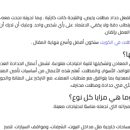
عل حداد مظلات رخيص، والنتيجة كانت كارثية . ربما تجربته نجحت معه،
 يتطلب دقة ولا يكفي الاعتماد على رأي شخص واحد. وعليك أن تدرك أن
العمل بإتقان.
لات في الكويت
ستكون أفضل وأسرع بنهاية المقال .
ا؟
معادن وتشكيلها لتلبية احتياجات متنوعة. تشمل أعمال الحدادة العدي
لنوافذ، الأسوار، والمظلات. تُعتبر هذه الأعمال من أساسيات تأمين المن
معدنية بما يتوافق مع متطلبات العملاء، مع التركيز على المتانة والجو
لأي فني حدادة ومظلات محترف.
ما هي مزايا كل نوع؟
اته التي تجعله مناسبًا لاحتياجات معينة.
 مساحات خارجية مثل مداخل البيوت، الشرفات، ومواقف السيارات. تتميز