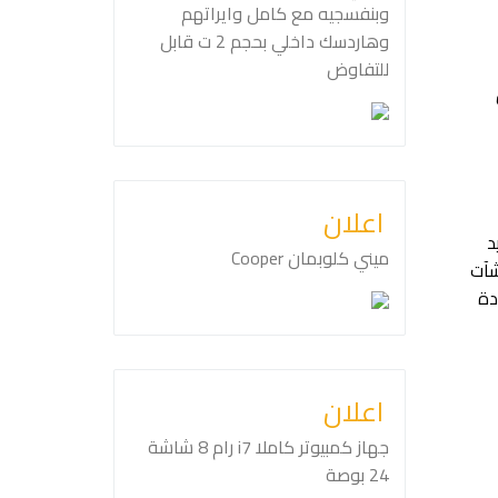
وبنفسجيه مع كامل وايراتهم
وهاردسك داخلي بحجم ⁦⁦2⁩⁩ ت قابل
للتفاوض
اعلان
د
ميني كلوبمان ⁦Cooper⁩
شآت
دة
اعلان
جهاز كمبيوتر كاملا ⁦⁦i7⁩⁩ رام ⁦⁦8⁩⁩ شاشة