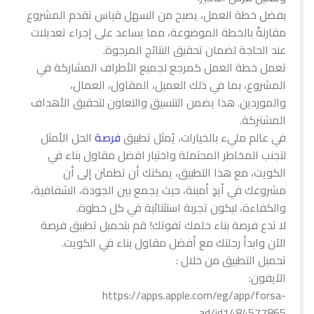
بفضل خطة العمل، يصبح من السهل قياس تقدم المشروع
مقارنةً بالخطة الموضوعة، مما يساعد على إجراء تعديلات
عند الحاجة لضمان تحقيق النتائج المرجوة.
تعمل خطة العمل كمرجع لجميع الأطراف المشاركة في
المشروع، بما في ذلك العميل، المقاول، العمال،
والموردين. هذا يضمن التنسيق والتعاون لتحقيق الأهداف
المشتركة.
في عالم مليء بالخيارات، يُمثل تطبيق
فرصة
الحل الأمثل
لتجنب المخاطر المحتملة واختيار افضل مقاول بناء في
الكويت، مع هذا التطبيق، يمكنك أن تطمئن إلى أن
مشروعك في أيدٍ أمينة، حيث يجمع بين الجودة، الشفافية،
والكفاءة، ليكون تجربة استثنائية في كل خطوة.
لا تدع فرصة بناء حلمك تفوتك! قم بتحميل تطبيق فرصة
الآن وابدأ رحلتك مع أفضل مقاول بناء في الكويت.
تحميل التطبيق من خلال :
https://apps.apple.com/eg/app/forsa-
ad/id1484577865