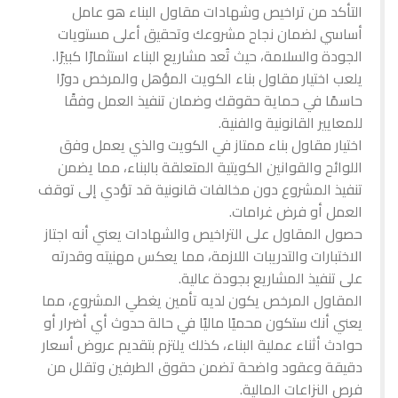
التأكد من تراخيص وشهادات مقاول البناء هو عامل
أساسي لضمان نجاح مشروعك وتحقيق أعلى مستويات
الجودة والسلامة، حيث تُعد مشاريع البناء استثمارًا كبيرًا.
يلعب اختيار مقاول بناء الكويت المؤهل والمرخص دورًا
حاسمًا في حماية حقوقك وضمان تنفيذ العمل وفقًا
للمعايير القانونية والفنية.
اختيار مقاول بناء ممتاز في الكويت والذي يعمل وفق
اللوائح والقوانين الكويتية المتعلقة بالبناء، مما يضمن
تنفيذ المشروع دون مخالفات قانونية قد تؤدي إلى توقف
العمل أو فرض غرامات.
حصول المقاول على التراخيص والشهادات يعني أنه اجتاز
الاختبارات والتدريبات اللازمة، مما يعكس مهنيته وقدرته
على تنفيذ المشاريع بجودة عالية.
المقاول المرخص يكون لديه تأمين يغطي المشروع، مما
يعني أنك ستكون محميًا ماليًا في حالة حدوث أي أضرار أو
حوادث أثناء عملية البناء، كذلك يلتزم بتقديم عروض أسعار
دقيقة وعقود واضحة تضمن حقوق الطرفين وتقلل من
فرص النزاعات المالية.