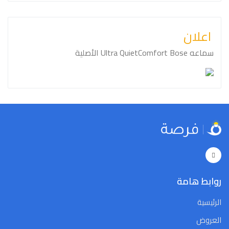
اعلان
سماعه ⁦⁦Bose⁩⁩ ⁦⁦QuietComfort⁩⁩ ⁦⁦Ultra⁩⁩ الأصلية
روابط هامة
الرئيسية
العروض