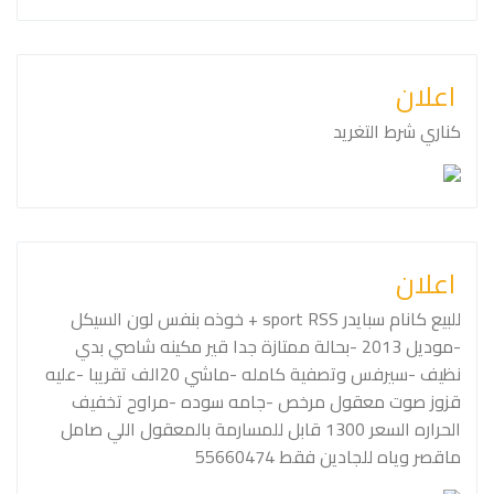
اعلان
كناري شرط التغريد
اعلان
للبيع كانام سبايدر sport RSS + خوذه بنفس لون السيكل
-موديل 2013 -بحالة ممتازة جدا قير مكينه شاصي بدي
نظيف -سيرفس وتصفية كامله -ماشي 20الف تقريبا -عليه
قزوز صوت معقول مرخص -جامه سوده -مراوح تخفيف
الحراره السعر 1300 قابل للمسارمة بالمعقول اللي صامل
ماقصر وياه للجادين فقط 55660474