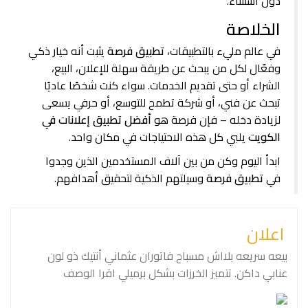
دون استثناء.
الخلاصة
في عالم مليء بالتطبيقات،
تطبيق فرصة
يثبت أنه خيار ذكي
وفعّال لكل من يبحث عن طريقة سهلة للإعلان، البيع،
الشراء أو حتى تقديم الخدمات. سواء كنت شخصًا عاديًا
تبحث عن فني، أو شركة تطمح للتوسع، أو حرفي يسعى
لزيادة دخله – فإن فرصة هو
أفضل تطبيق إعلانات في
الكويت
يلبي كل هذه الاحتياجات في مكان واحد.
ابدأ اليوم وكن من بين آلاف المستخدمين الذين وجدوا
في
تطبيق فرصة
وسيلتهم الذكية لتحقيق أهدافهم.
اعلان
بيعه سريعه بلااش مسباح فاتوران عثماني أنتيك ذو لون
عنابي داكن. تتميز الخرزات بشكل برميلي اقرا الوصف