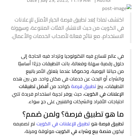
Date | July 29, 2025, 11:19 AM
Author |
اكتشف لماذا يُعد تطبيق فرصة الخيار الأمثل للإعلانات
في الكويت من حيث الانتشار، الفئات المتنوعة، وسهولة
الاستخدام، مع نتائج فعالة لأصحاب الخدمات والأعمال.
في عالم تتسارع فيه التكنولوجيا وتزداد فيه الحاجة إلى
حلول رقمية سهلة وفعالة، باتت التطبيقات جزءًا أساسيًا
من حياتنا اليومية، وخصوصًا عندما يتعلق الأمر بالبيع
والشراء أو البحث عن خدمات في مكان واحد. من بين هذه
التطبيقات، يبرز
تطبيق فرصة
كواحد من
أفضل تطبيقات
الإعلانات في الكويت
، حيث يوفر تجربة استخدام فريدة تلبي
احتياجات الأفراد والشركات والفنيين على حدٍ سواء.
ما هو تطبيق فرصة؟ ولمن صُمم؟
تطبيق فرصة
هو
تطبيق للإعلانات في الكويت
تم تصميمه
ليكون
منصة بيع وشراء في الكويت
موثوقة ومرنة،