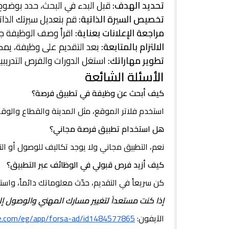
تحديد الهدف:
قبل البدء في البحث، حدد بوضوح 
تخصيص السيرة الذاتية:
قم بتعديل سيرتك الذات
مراجعة الإعلانات بعناية:
اقرأ وصف الوظيفة جيد
الالتزام بالمتابعة:
بعد التقديم على وظيفة، يمكن
تطوير مهاراتك:
استغل الدورات والفرص التدريبي
الأسئلة الشائعة
كيف أبحث عن وظيفة في تطبيق فرصة؟
استخدم فلاتر الموقع، مثل المدينة والقطاع والوق
هل استخدام تطبيق فرصة مجاني؟
نعم، التطبيق مجاني ولا يوجد تكاليف للوصول أو ال
كيف أزيد فرص قبولي في الوظائف عبر التطبيق؟
كن سريعاً في التقديم، حدّث معلوماتك دائماً، وا
إذا كنت مستعداً لتغيير مسارك المهني والوصول إ
الآيفون:
le.com/eg/app/forsa-ad/id1484577865