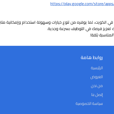
https://play.google.com/store/app
ي الكويت، لما يوفره من تنوع خيارات وسهولة استخدام وإمكانية متا
ك تعزيز فرصك في التوظيف بسرعة وجدية.
لمناسبة بثقة!
روابط هامة
الرئيسية
العروض
من نحن
إتصل بنا
سياسة الخصوصية