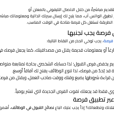
التقديم مباشرةً من خلال الاتصال التليفوني بالمعلن أو
طبيق الواتس آب، مما يتيح لك إرسال سيرتك الذاتية ومعلوماتك مباشرة
ه الطريقة تستغل كل فرصة متاحة في الوقت المناسب.
 فرصة يجب تجنبها
فرصة
، يجب توخي الحذر من النقاط التالية:
رغاً أو بمعلومات قديمة يقلل من مصداقيتك، كما يجعل فرصك ف
تقديم يخفض فرص القبول؛ لذا حسابك الشخصي بحاجة لمتابعة متواصل
قد يُحدّ من فرصك، لذا تنوع الوظائف يفتح لك آفاقاً أوسع.
ن قراءة شروطها يضيع وقتك ووقت صاحب العمل، ويقلل من فرص
وي فقط قد يجعلك تفوت الفرص الجديدة التي تنشر يومياً.
عبر تطبيق فرصة
اتك وتطلعاتك؟ إذاً يجب عليك اتباع
نصائح القبول في الوظائف،
أهمها