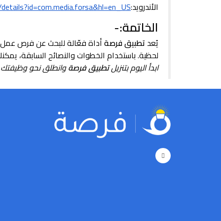
الأندرويد:
s/details?id=com.media.forsa&hl=en_US
الخاتمة:-
يُعد
تطبيق فرصة
أداة فعّالة للبحث عن فرص عمل ف
لحظية. باستخدام الخطوات والنصائح السابقة، يمكن
ابدأ اليوم بتنزيل
تطبيق فرصة
وانطلق نحو وظيفتك ا