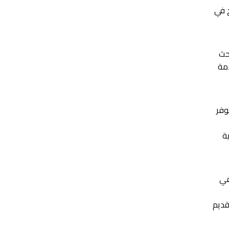
ج في
حث
دمة
وفر
ية
في
 للتقديم