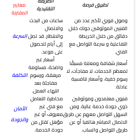
الطريقة
تطبيق فرصة
معايير
التقليدية
المقارنة
وصول فوري لأكبر عدد من
ساعات من البحث
الفنيين الموثوقين حولك خلال
والاتصال
دقائق من خلال الخريطة
والانتظار. قد تصل
السرعة
التفاعلية و سرعة التواصل مع
إلى أيام للحصول
الفني.
على موعد.
أسعار غير
أسعار شفافة ومعلنة مسبقًا
واضحة، مساومة
لمعظم الخدمات. لا مفاجآت، لا
مرهقة، ورسوم
التكلفة
رسوم خفية، وأسعار تنافسية
مفاجئة بعد
عادلة.
انتهاء العمل.
فنيون معتمدون وموثوقين
مخاطرة التعامل
ذوي جودة خدمة عالية. ومن
مع فني غير
الأمان
السهل التواصل معهم عن طريق
معروف أو غير
والجودة
الاتصال المباشر هاتفيا أو عن
مؤهل تقلل من
طريق التواصل واتساب.
جودة الخدمة.