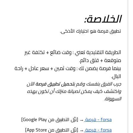
الخلاصة:
تطبيق فرصة هو اختيارك الأذكى.
الطريقة التقليدية تعني : وقت ضائع + تكلفة غير
متوقعة + قلق دائم.
بينما فرصة يضمن لك : وقت ثمين + سعر عادل + راحة
البال.
جرب الفرق بنفسك وقم ب
تحميل تطبيق فرصة
الآن
واكتشف كيف يمكن لصيانة منزلك أن تكون بهذه
السهولة.
forsa - فرصة
→ [نزّل التطبيق من Google Play]
forsa - فرصة
→ [نزّل التطبيق من App Store]