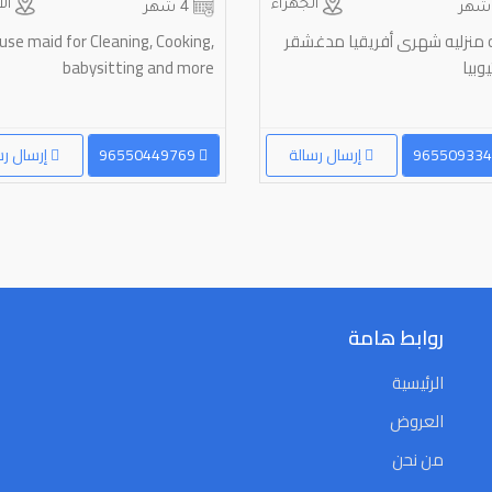
الجهراء
ال
4 شهر
 منزليه شهرى أفريقيا مدغشقر
use maid for Cleaning, Cooking,
يوبيا
babysitting and more
إرسال رسالة
96550449769
إرسال رس
روابط هامة
الرئيسية
العروض
من نحن