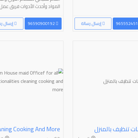
المواد وأحدث الأدوات فريق عمل..
إرسال رسالة
96590900192
إرسال رس
ت تنظيف بالمنزل