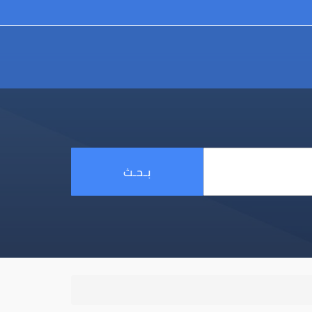
بـحـث