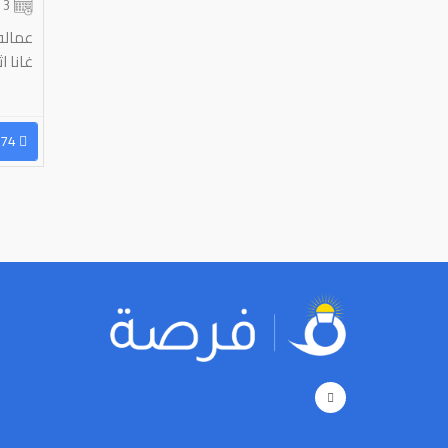
3 شهر
عماله
غانا اث
96550933474