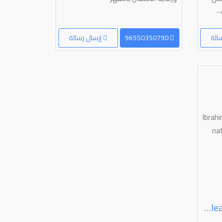
.
الة
96550350790
إرسال رسالة
Ibrahim House Maid Officef For All Nationalities Cleaning Cooking And More