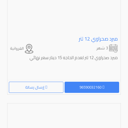
مبرد صحراوي ⁦⁦12⁩⁩ لتر
3 شهر
الفروانية
مبرد صحراوي 12 لتر لعدم الحاجه 15 دينار سعر نهائي
96590032160
إرسال رسالة