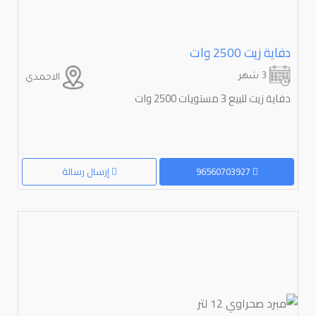
دفاية زيت ⁦⁦2500⁩⁩ وات
3 شهر
الاحمدي
دفاية زيت للبيع 3 مستويات 2500 وات
96560703927
إرسال رسالة