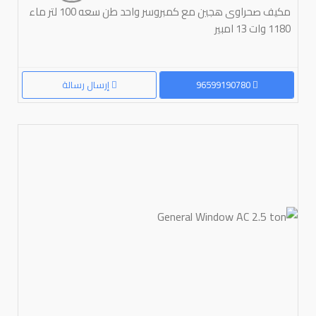
مكيف صحراوى هجين مع كمبروسر واحد طن سعه 100 لتر ماء
1180 وات 13 امبير
96599190780
إرسال رسالة