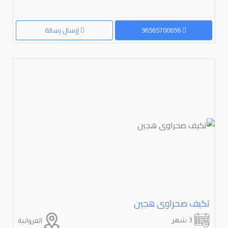
96565700656
إرسال رسالة
تكيف صحراوى هجين
3 شهر
الفروانية