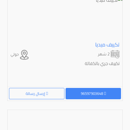
تكييف ميديا
2 شهر
حولي
تكييف جري بالكفالة
96597903648
إرسال رسالة