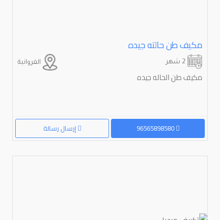
مكيف طن حالته جيده
2 شهر
الفروانية
مكيف طن الحاله جيده
96565898580
إرسال رسالة