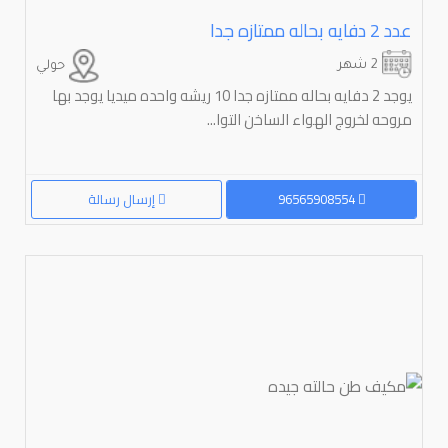
عدد ⁦⁦2⁩⁩ دفايه بحاله ممتازه جدا
2 شهر
حولي
يوجد 2 دفايه بحاله ممتازه جدا 10 ريشه واحده ميديا يوجد بها
مروحه لخروج الهواء الساخن التوا...
96565908554
إرسال رسالة