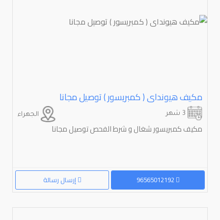
مکیف هیوندای ( کمبریسور ) توصیل مجانا
3 شهر
الجهراء
مکیف کمبریسور شغال و شرط الفحص توصیل مجانا
96565012192
إرسال رسالة