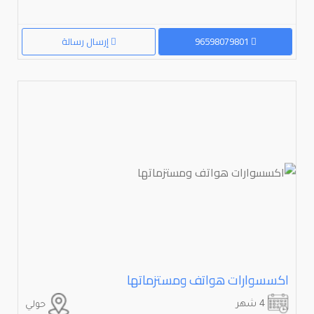
96598079801
إرسال رسالة
اكسسوارات هواتف ومستزماتها
4 شهر
حولي