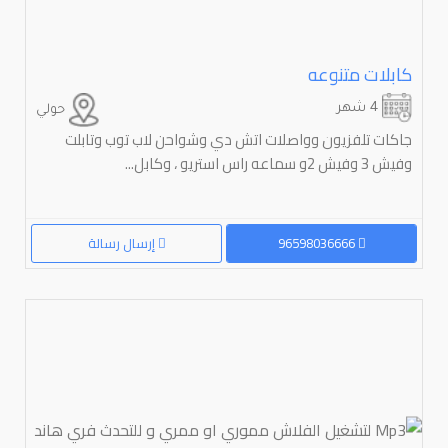
كابلات متنوعه
4 شهر
حولي
جاكات تلفزيون وواصلات اتش دي وشواحن لاب توب وتابلت
وفيش 3 وفيش 2و سماعه راس استريو ، وكابل...
96598036666
إرسال رسالة