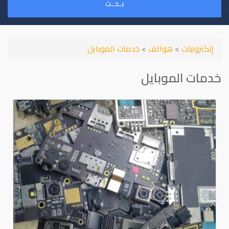
بـحـث
إلكترونيات
>
هواتف
>
خدمات الموبايل
خدمات الموبايل