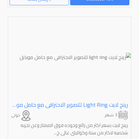
رينج لايت ⁦⁦ring⁩⁩ ⁦⁦light⁩⁩ للتصوير الاحترافى مع حامل موبايل
3 شهر
حولي
رينج لايت بسعر اكثر من رائع وجوده فوق الممتاز وعن تجربه
شخصيه لاكثر من سنة وكواليتى عالى ج...