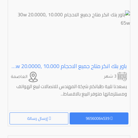
باور بنك انكر متاح جميع الاحجام ⁦⁦10.000⁩⁩ ,⁦⁦20.0000⁩⁩ ⁦⁦30w⁩⁩ ⁦⁦65w⁩⁩
3 شهر
العاصمة
يسعدنا تلبية طلباتكم شركة المهندس للاتصالات لبيع الهواتف
ومستلزماتها متوفر البيع بالاقساط...
96560064539
إرسال رسالة