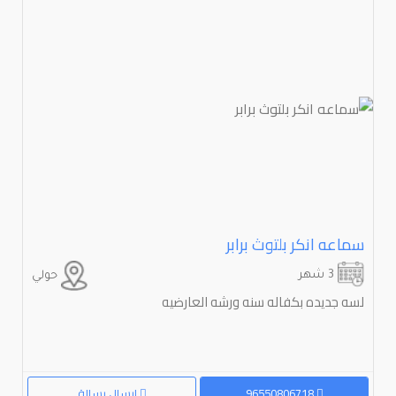
سماعه انكر بلتوث برابر
3 شهر
حولي
لسه جديده بكفاله سنه ورشه العارضيه
96550806718
إرسال رسالة