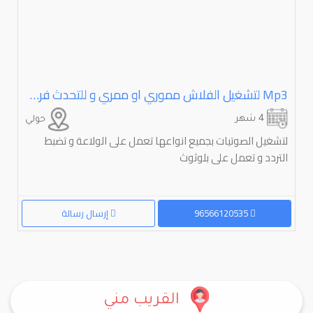
Mp3⁩⁩ لتشغيل الفلاش مموري او ممري و للتحدث فري هاند
4 شهر
حولي
لتشغيل الصوتيات بجميع انواعها تعمل على الولاعة و تضبط
التردد و تعمل على بلوثوث
96566120535
إرسال رسالة
القريب مني