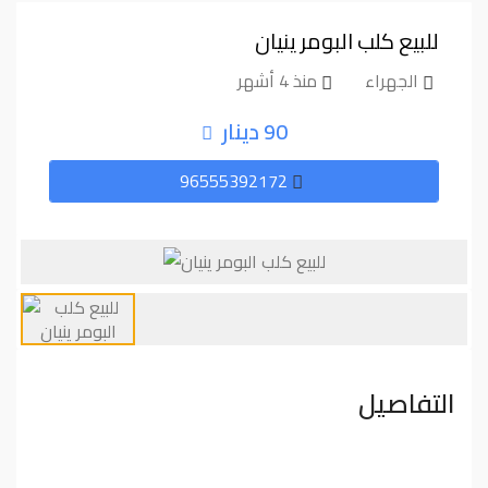
للبيع كلب البومر ينيان
الجهراء
منذ 4 أشهر
90 دينار
96555392172
التفاصيل