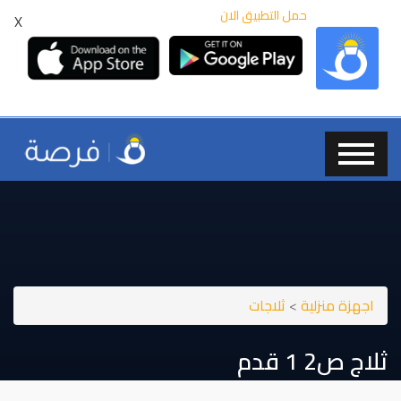
حمل التطبيق الان
X
اجهزة منزلية
>
ثلاجات
ثلاج ص⁦⁦2⁩⁩ ⁦⁦1⁩⁩ قدم