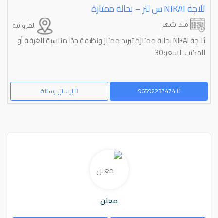
ثلاجة ⁦⁦NIKAI⁩⁩ س لتر – بحالة ممتازة
منذ شهر
الفروانية
ثلاجة NIKAI بحالة ممتازة تبريد ممتاز ونظيفة جدًا مناسبة للغرفة أو
المكتب السعر: 30
96592237474
إرسال رسالة
معلن