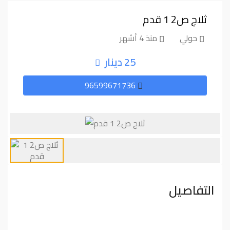
ثلاج ص⁦⁦2⁩⁩ ⁦⁦1⁩⁩ قدم
حولي
منذ 4 أشهر
25 دينار
96599671736
التفاصيل