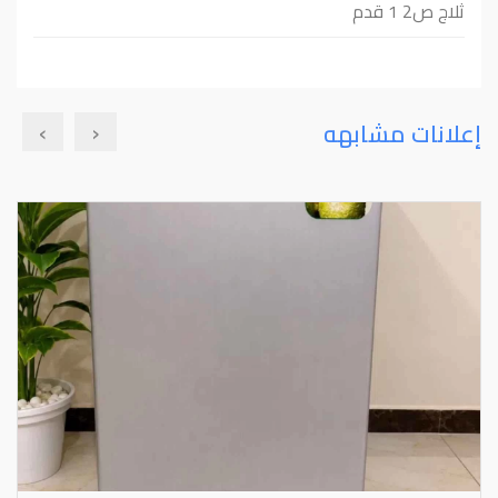
ثلاج ص⁦⁦2⁩⁩ ⁦⁦1⁩⁩ قدم
›
‹
إعلانات مشابهه