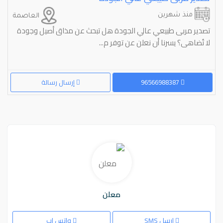
منذ شهرين
العاصمة
تصدير مربى طبيعي عالي الجودة هل تبحث عن مذاق أصيل وجودة
لا تُضاهى؟ يسرنا أن نعلن عن توفر م...
96566988387
إرسال رسالة
معلن
ارسل SMS
واتس اب