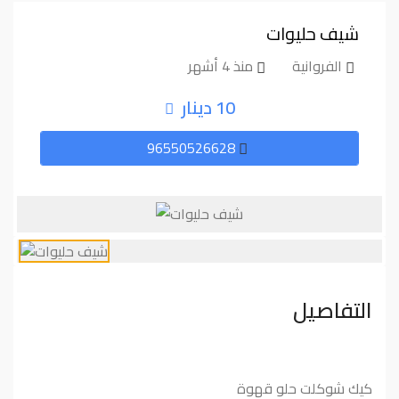
شيف حليوات
الفروانية
منذ 4 أشهر
10 دينار
96550526628
التفاصيل
كيك شوكلت حلو قهوة