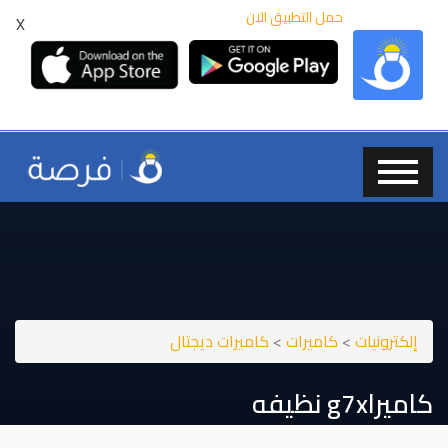
حمل التطبيق الان
X
إلكترونيات
>
كاميرات
>
كاميرات ديجتال
كاميرا⁦⁦g7x⁩⁩ نظيفه