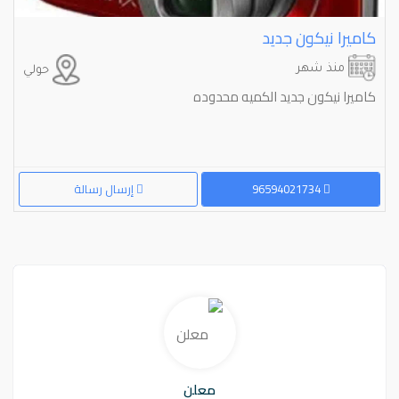
كاميرا نيكون جديد
منذ شهر
حولي
كاميرا نيكون جديد الكميه محدوده
96594021734
إرسال رسالة
معلن