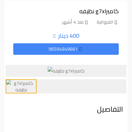
كاميرا⁦⁦g7x⁩⁩ نظيفه
الفروانية
منذ 4 أشهر
400 دينار
96594949661
التفاصيل