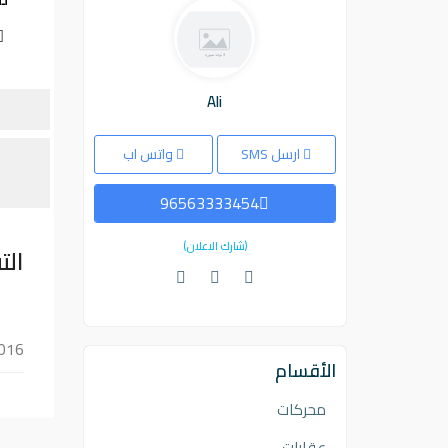
Ali
ارسل SMS
واتس اب
96563333454
(شارك الاعلان)
الت
 2016
الأقسام
محركات
عقارات