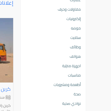
إعلانا
مقاولات وحرف
إلكترونيات
موضه
ستلايت
وظائف
هواتف
اجهزة منزلية
مناسبات
أطعمة ومشروبات
ري اصلي
كرين علاق سحب شاحنات قلص شاحنات طراريد كرفانات غرف شاليهات
صحة
الجهراء
-- إختر --
منذ 4 أشهر
منذ
نوادي صحية
كرين علاق سحب شاحنات قلص شاحنات
كرين را