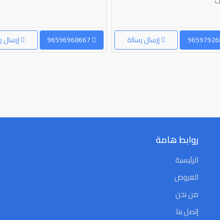
إرسال رسالة
96596968667
إرسال ر
روابط هامة
الرئيسية
العروض
من نحن
إتصل بنا