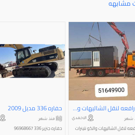
ت مشابهه
كرين رافعه لنقل الشاليهات والكو نتينرات 24ساعت
حفاره ⁦⁦336⁩⁩ مديل ⁦⁦2009⁩⁩
الاحمدي
 شهر
منذ شهر
فعه لنقل الشاليهات والكو نتينرات
حفاره جنزير 336 96968667