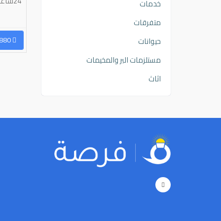
طراريد كرفانات غرف شاليهات
24ساعت
خدمات
متفرقات
رسال رسالة
96563333454
إرسال رسالة
96597926880
حيوانات
مستلزمات البر والمخيمات
اثاث