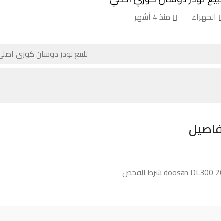
الجهراء
منذ 4 أشهر
فاصيل
doosan DL300 شرط الفحص