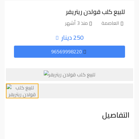
للبيع كلب قولدن ريتريفر
العاصمة
منذ 3 أشهر
250 دينار
96569998220
التفاصيل