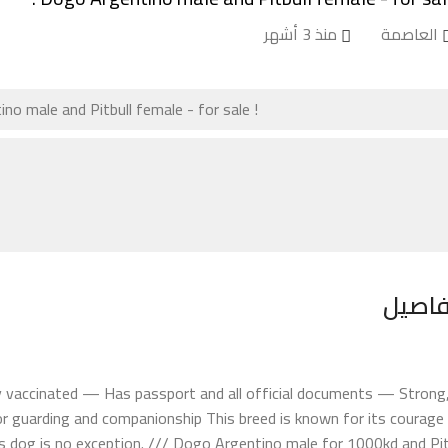
العاصمة
منذ 3 أشهر
فاصيل
ully vaccinated — Has passport and all official documents — Strong
or guarding and companionship This breed is known for its courage
 dog is no exception. /// Dogo Argentino male for 1000kd and Pit