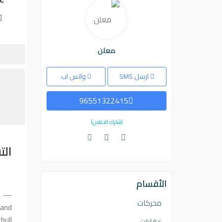
معلن
ارسل SMS
واتس اب
96551322415
(شارك الاعلان)
الت
الأقسام
,
محركات
 and
bull
عقارات