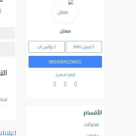
معلن
ارسل SMS
واتس اب
96599092900
الت
(شارك الاعلان)
قط ب
الأقسام
محركات
إعلانا
عقارات