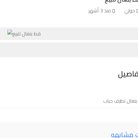
حولي
منذ 3 أشهر
فاصيل
نغال لطيف حباب
ت مشابهه