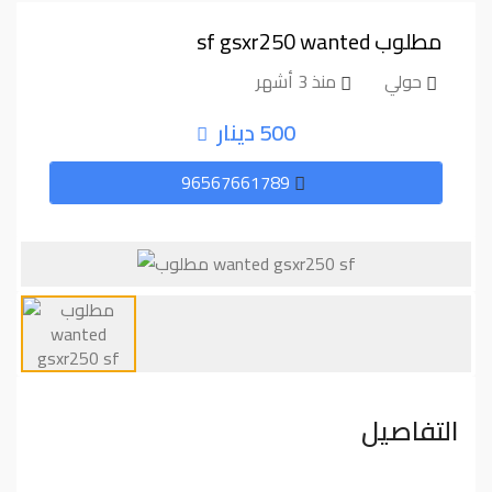
مطلوب ⁦⁦wanted⁩⁩ ⁦⁦gsxr250⁩⁩ ⁦⁦sf⁩⁩
حولي
منذ 3 أشهر
500 دينار
96567661789
التفاصيل