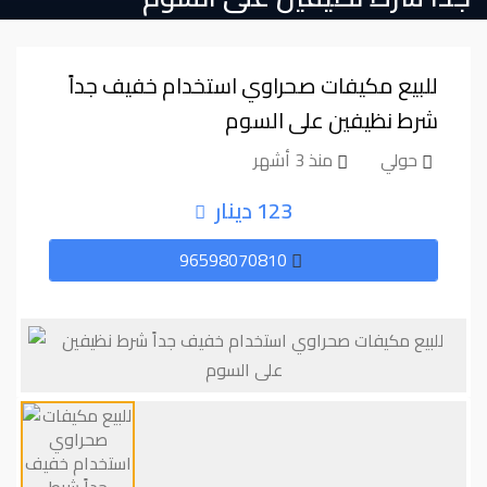
للبيع مكيفات صحراوي استخدام خفيف جداً
شرط نظيفين على السوم
حولي
منذ 3 أشهر
123 دينار
96598070810