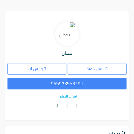
معلن
ارسل SMS
واتس اب
96597355329
(شارك الاعلان)
الأقسام