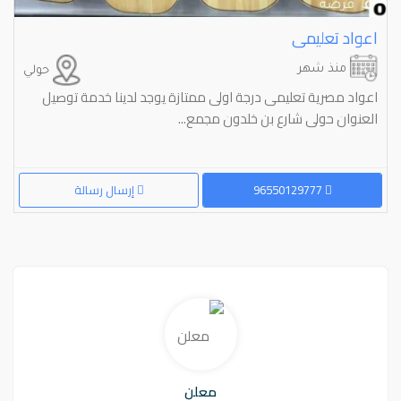
اعواد تعليمى
منذ شهر
حولي
اعواد مصرية تعليمى درجة اولى ممتازة يوجد لدينا خدمة توصيل
العنوان حولى شارع بن خلدون مجمع...
96550129777
إرسال رسالة
معلن