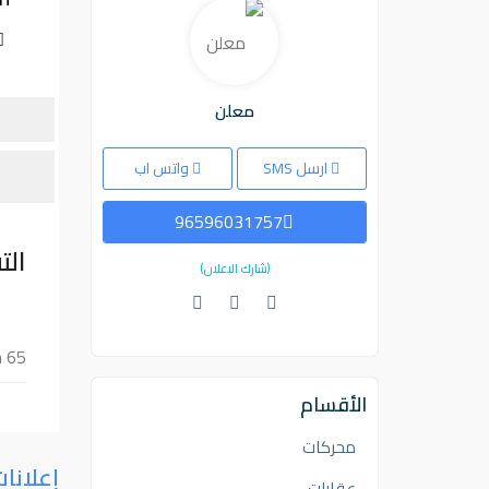
معلن
ارسل SMS
واتس اب
96596031757
الت
(شارك الاعلان)
h 65
الأقسام
محركات
إعلانا
عقارات