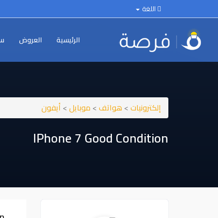
اللغة
الرئيسية
العروض
سي
إلكترونيات
>
هواتف
>
موبايل
>
أيفون
IPhone 7 Good Condition
n