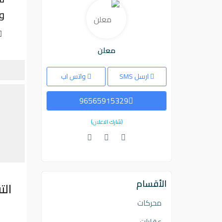
و
معلن
ارسل SMS
واتس اب
96565915329
(شارك الاعلان)
الأقسام
الت
محركات
عقارات