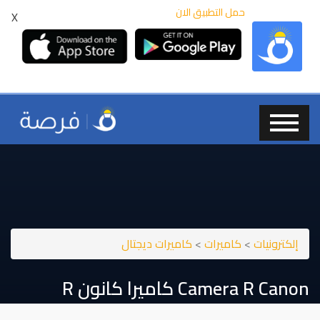
حمل التطبيق الان
X
إلكترونيات
>
كاميرات
>
كاميرات ديجتال
Canon⁩⁩ ⁦⁦R⁩⁩ ⁦⁦camera⁩⁩ كاميرا كانون ⁦⁦R⁩⁩