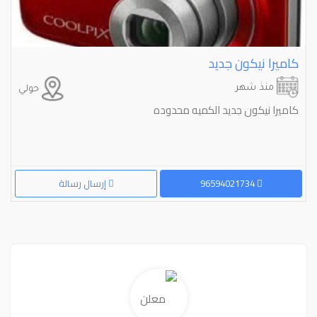
كاميرا نيكون جديد
منذ شهر
حولي
كاميرا نيكون جديد الكميه محدوده
96594021734
إرسال رسالة