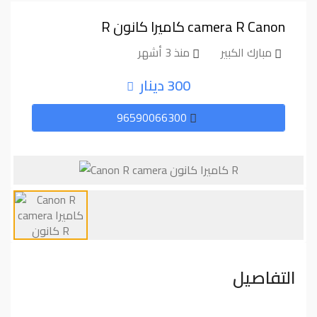
Canon⁩⁩ ⁦⁦R⁩⁩ ⁦⁦camera⁩⁩ كاميرا كانون ⁦⁦R⁩⁩
مبارك الكبير
منذ 3 أشهر
300 دينار
96590066300
التفاصيل