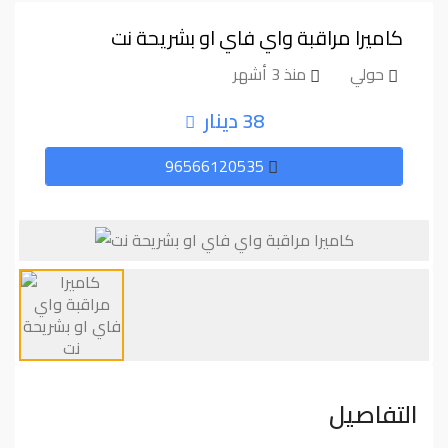
كاميرا مراقبة واي فاي او بشريحة نت
حولي
منذ 3 أشهر
38 دينار
96566120535
التفاصيل