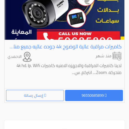
كاميرات مراقبة عالية الوضوح ⁦⁦4k⁩⁩ جوده عاليه جميع مناطق الكويت
منذ شهر
الاحمدي
لدينا كاميرات المراقبة والاجهزه الامنيه كاميرات 4k hd. Ip. Wifi
متحركه. Zoom.... انتركم. س...
96550685899
إرسال رسالة