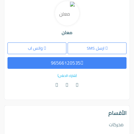
معلن
ارسل SMS
واتس اب
96566120535
(شارك الاعلان)
الأقسام
محركات