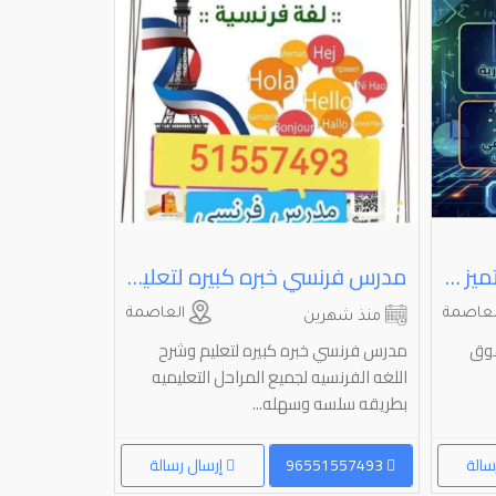
مدرس كيمياء للتفوق والتميز ثانوى جامعى وتطبيقي
مدرس فرنسي خبره كبيره لتعليم وشرح اللغه الفرنسيه لجميع المراحل التعليميه
عاصمة
العاصمة
منذ شهرين
منذ شهري
فوق
مدرس فرنسي خبره كبيره لتعليم وشرح
 Best English
اللغه الفرنسيه لجميع المراحل التعليميه
ades 10, 11 &
بطريقه سلسه وسهله...
12 Specialize...
سالة
96551557493
إرسال رسالة
96597406418