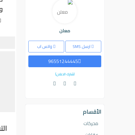
وا
معلن
ارسل SMS
واتس اب
96551244445
(شارك الاعلان)
الأقسام
محركات
الت
عقارات