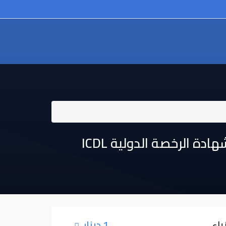
لرخصة الدولية ⁦⁦ICDL⁩⁩
ياء
1 دينار