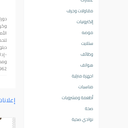
مقاولات وحرف
دورا
إلكترونيات
موضه
الأم
ستلايت
دبلو
-إدا
وظائف
هواتف
962@
اجهزة منزلية
مناسبات
أطعمة ومشروبات
إعلانا
صحة
نوادي صحية