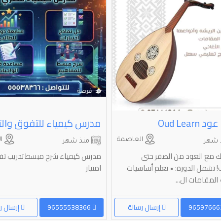
learn⁩⁩ ⁦⁦ou
العاصمة
ال
 شهر
منذ شهر
لتك مع العود من الصفر حتى
مدرس كيمياء شرح مبسط تدريب ت
ف! تشمل الدورة: • تعلم أساسيات
امتياز
المقامات ال...
إرسال رسالة
96555538366
إرسال ر