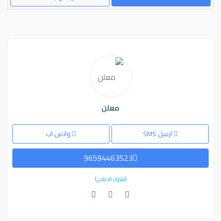
معلن
ارسل SMS
واتس اب
96594463523
(شارك الاعلان)