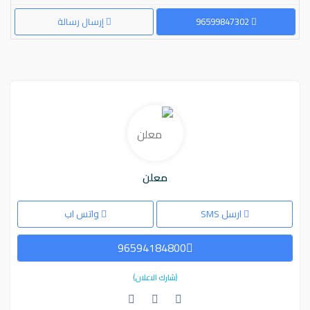
96599847302
إرسال رسالة
معلن
ارسل SMS
واتس اب
96594184800
(شارك الاعلان)