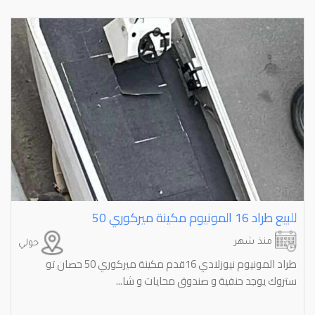
للبيع طراد 16 المونيوم مكينة ميركوري 50
منذ شهر
حولي
طراد المونيوم نيوزلادي 16قدم مكينة ميركوري 50 حصان تو
ستروك يوجد حنفية و صندوق محايات و شا...