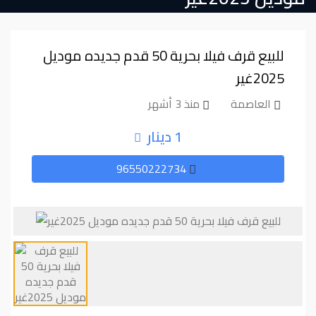
للبيع قرف فيلا بحرية 50 قدم جدیده موديل
2025غیر
العاصمة
منذ 3 أشهر
1 دينار
96550222734