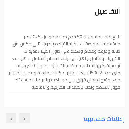
التفاصيل
للبيع قرف فیلا بحرية 50 قدم جدیده مودیل 2025 غیر
مستعمله المواصفات الفيلا القياده بالدور الثانى مكون من
صاله وغرفه وحمام وسطح علی طول الفیلا تمديدات
الكهرباء بالكامل جاهزه توصيلات الحمام بالكامل جاهزه مع
توصیلات كهربائية لسماعات فلنات بانزین عدد 0۰۰۲ لتر قلنات
مای عدد ‎500 2لتر یرکب عليها مکینتين خارجية ومخزن للجنیریتر
جاهز وفیها جنحان فوق بس مو راکبه والارضيات خشب تك
فوق بالسطح وتحت بالقعدات الخارجيه والاماميه
›
‹
إعلانات مشابهه