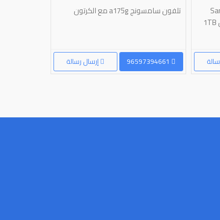
Samsu
تلفون سامسونج a175g مع الكرتون
S26 Ultra متوفر الآن بجميع الألوان 1TB
RAM أبرز الممي...
سالة
96597394661
إرسال رسالة
96555547195