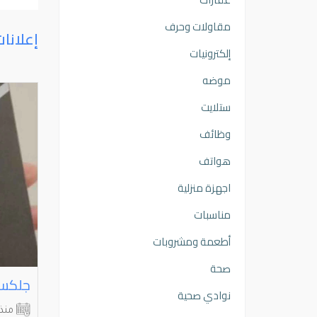
مقاولات وحرف
إعلانا
إلكترونيات
موضه
ستلايت
وظائف
هواتف
اجهزة منزلية
مناسبات
أطعمة ومشروبات
صحة
آيفون ⁦⁦x⁩⁩ فيه بعض الكسور من الخلف وعلى الشاشة 4.4
Samsung A26 8GB 256GB
جلكسي ⁦⁦26ultra
نوادي صحية
العاصمة
مبارك الكبير
منذ 3 أشهر
منذ