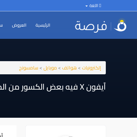
اللغة
الرئيسية
العروض
سي
إلكترونيات
>
هواتف
>
موبايل
>
سامسونج
آيفون ⁦⁦x⁩⁩ فيه بعض الكسور من الخلف وعلى الشاشة 4.4
آيفون ⁦⁦x