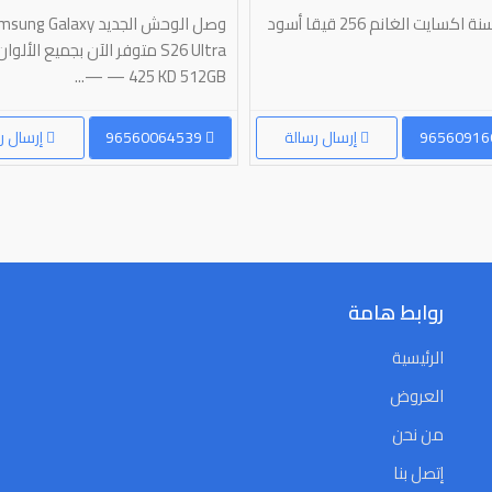
كسايت الغانم 256 قيقا أسود
وصل الوحش الجديد ng Galaxy
— 425 KD 512GB —...
إرسال رسالة
96560064539
إرسال ر
روابط هامة
الرئيسية
العروض
من نحن
إتصل بنا