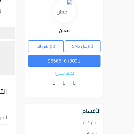
معلن
ارسل SMS
واتس اب
96566101389
(شارك الاعلان)
الت
الأقسام
آيفون x فيه بعض الكسور 
محركات
عقارات