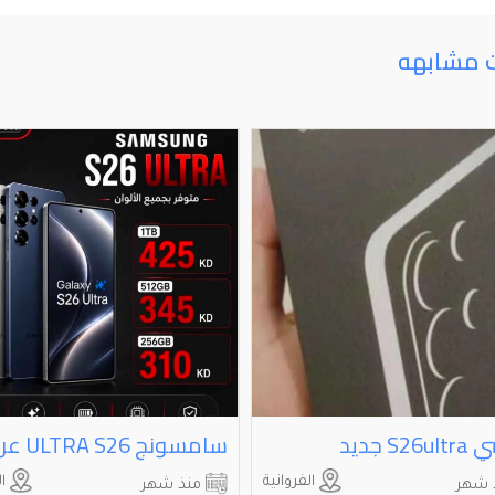
ت مشابهه
S⁩⁩ جديد
الفروانية
ال
 شهر
منذ شهر