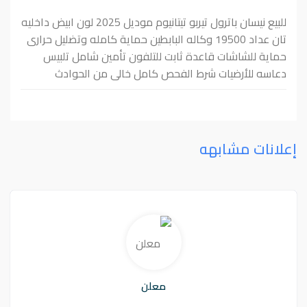
للبیع نیسان باترول تیربو تیتانیوم مودیل 2025 لون ابیض داخلیه
تان عداد 19500 وکاله البابطین حماية کامله وتضلیل حرارى
حماية للشاشات قاعدة ثابت للتلفون تأمين شامل تلبیس
دعاسه للأرضيات شرط الفحص كامل خالى من الحوادث
إعلانات مشابهه
معلن