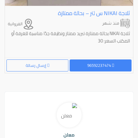
ثلاجة ⁦⁦NIKAI⁩⁩ س لتر – بحالة ممتازة
منذ شهر
الفروانية
ثلاجة NIKAI بحالة ممتازة تبريد ممتاز ونظيفة جدًا مناسبة للغرفة أو
المكتب السعر: 30
96592237474
إرسال رسالة
معلن