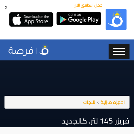
حمل التطبيق الان
X
اجهزة منزلية
>
ثلاجات
فريزر ⁦⁦145⁩⁩ لتر، كالجديد