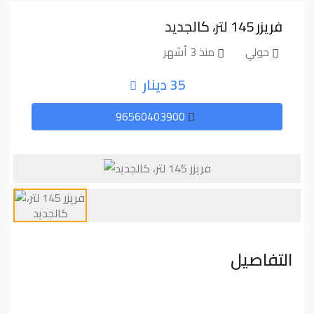
فريزر ⁦⁦145⁩⁩ لتر، كالجديد
حولي
منذ 3 أشهر
35 دينار
96560403900
التفاصيل