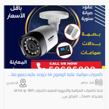
كاميرات مراقبة عالية الوضوح ⁦⁦4k⁩⁩ جوده عاليه جميع مناطق الكويت
منذ شهر
الاحمدي
لدينا كاميرات المراقبة والاجهزه الامنيه كاميرات 4k hd. Ip. Wifi
متحركه. Zoom.... انتركم. س...