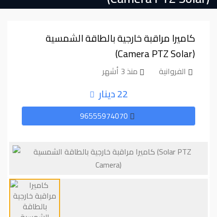
كاميرا مراقبة خارجية بالطاقة الشمسية
(⁦⁦Solar⁩⁩ ⁦⁦PTZ⁩⁩ ⁦⁦Camera⁩⁩)
الفروانية
منذ 3 أشهر
22 دينار
96555974070