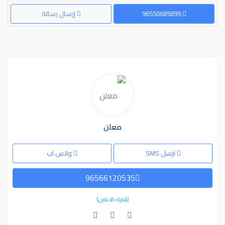
96550685899
إرسال رسالة
معلن
ارسل SMS
واتس اب
96566120535
(شارك الاعلان)