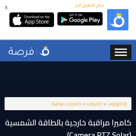
حمل التطبيق الان
X
إلكترونيات
>
كاميرات
>
كاميرات مراقبة
كاميرا مراقبة خارجية بالطاقة الشمسية
(⁦⁦Solar⁩⁩ ⁦⁦PTZ⁩⁩ ⁦⁦Camera⁩⁩)