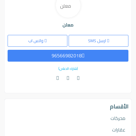
معلن
ارسل SMS
واتس اب
96566982018
(شارك الاعلان)
الأقسام
محركات
عقارات