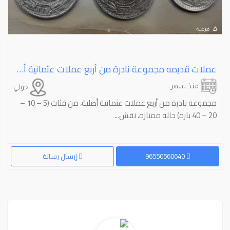
عملات قديمه مجموعة نادرة من أربع عملات عثمانية أصلية، من فئات (⁦⁦5⁩⁩ – ⁦⁦10⁩⁩ – ⁦⁦20⁩⁩ – ⁦⁦40⁩⁩ بارة) حالة ممتازة،
منذ شهر
حولي
مجموعة نادرة من أربع عملات عثمانية أصلية، من فئات (5 – 10 –
20 – 40 بارة) حالة ممتازة، نقش...
96550560640
إرسال رسالة