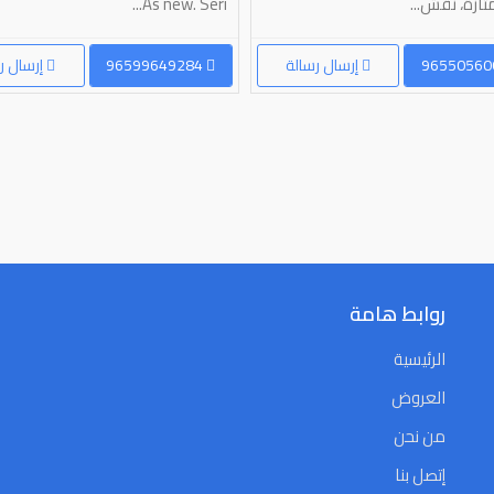
تازة، نقش...
As new. Seri...
إرسال رسالة
96599649284
إرسال ر
روابط هامة
الرئيسية
العروض
من نحن
إتصل بنا