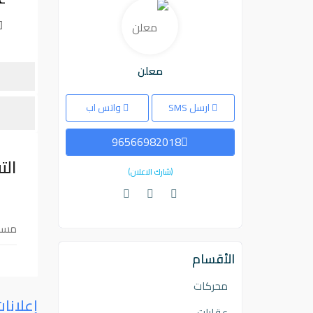
معلن
ارسل SMS
واتس اب
96566982018
الت
(شارك الاعلان)
مسكو
الأقسام
محركات
إعلانا
عقارات