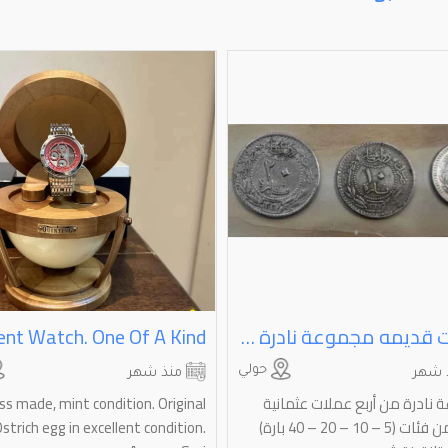
عملات قديمه مجموعة نادرة من أربع عملات عثمانية أصلية، من فئات (⁦⁦5⁩⁩ – ⁦⁦10⁩⁩ – ⁦⁦20⁩⁩ – ⁦⁦40⁩⁩ بارة) حالة ممتازة،
حولي
 شهر
منذ شهر
نادرة من أربع عملات عثمانية
ss made, mint condition. Original
أصلية، من فئات (5 – 10 – 20 – 40 بارة)
strich egg in excellent condition.