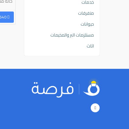
وبدون فصال وسنبارك بع...
حالة مم
خدمات
متفرقات
رسال رسالة
96566982018
إرسال رسالة
96550560640
حيوانات
مستلزمات البر والمخيمات
اثاث