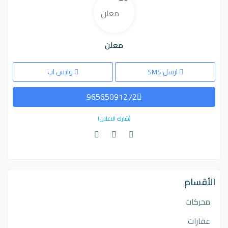
معلن
ارسل SMS
واتس اب
96565091272
(شارك الاعلان)
الأقسام
محركات
عقارات