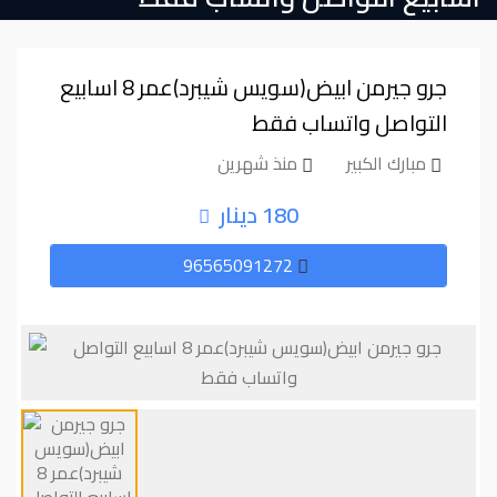
جرو جيرمن ابيض(سويس شيبرد)عمر ⁦⁦8⁩⁩ اسابيع
التواصل واتساب فقط
مبارك الكبير
منذ شهرين
180 دينار
96565091272