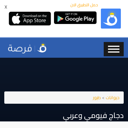
حمل التطبيق الان
X
حيوانات
>
طيور
دجاج فيومي وعربي