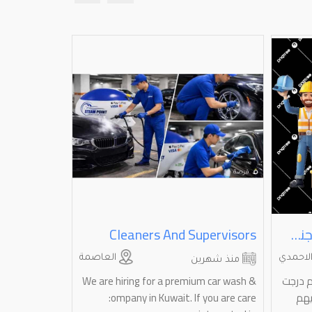
مطلوب عمال من جميع الجنسيات براتب ممتاز عمل سهل جدن
Cleaners And Supervisors
مطلوب فني
لاحمدي
العاصمة
منذ شهرين
منذ شهري
م درجت
We are hiring for a premium car wash &
مطلوب عمال ح
يهم
care‏ ‎:ompany in Kuwait. If you are