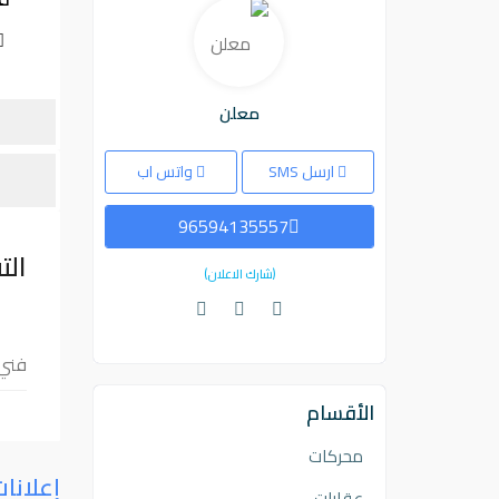
معلن
ارسل SMS
واتس اب
96594135557
الت
(شارك الاعلان)
فني 
الأقسام
محركات
إعلانا
عقارات