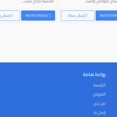
كن للتواصل واتسا...
الجنسيه نحتاج شباب...
إرسال رسالة
96555795924
إرسال ر
روابط هامة
الرئيسية
العروض
من نحن
إتصل بنا