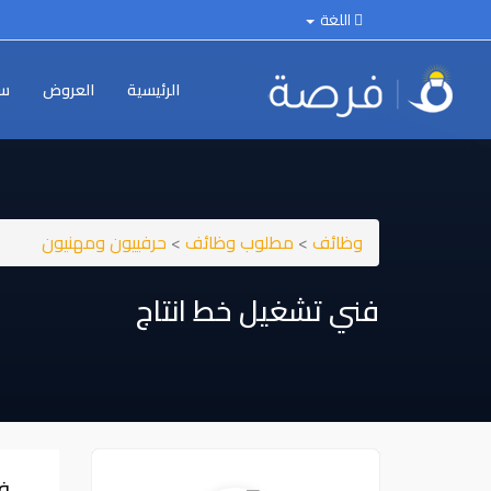
اللغة
الرئيسية
العروض
سي
وظائف
>
مطلوب وظائف
>
حرفييون ومهنيون
فني تشغيل خط انتاج
ف