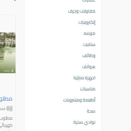
مقاولات وحرف
إلكترونيات
موضه
ستلايت
وظائف
هواتف
اجهزة منزلية
مناسبات
مطلوب للتوظيف الفوري
أطعمة ومشروبات
الجهراء
العاصمة
صحة
منذ 4 أشهر
منذ
مطلوب لشركه عقاريه ومجمعات تجاريه
مطلوب ل
نوادي صحية
وعقارات تجاريه ومزرعه بالصليبيه الوظائف
كهربائي