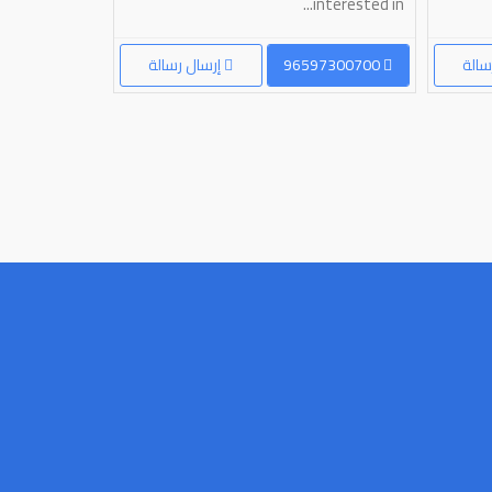
interested in...
سالة
96597300700
إرسال رسالة
96551002838