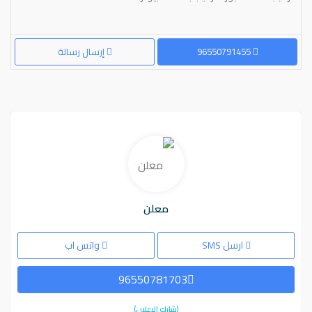
96550791455
إرسال رسالة
معلن
ارسل SMS
واتس اب
96550781703
(شارك الاعلان)