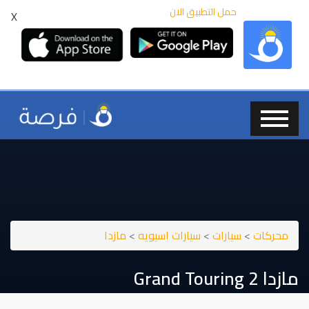
حمل التطبيق الان
X
محركات
>
سيارات
>
سيارات اسيويه
>
مازدا
مازدا ⁦2⁩ ⁦Grand Touring⁩