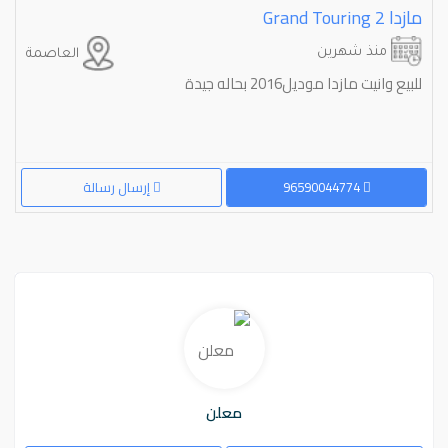
مازدا ⁦2⁩ ⁦Grand Touring⁩
منذ شهرين
العاصمة
للبيع وانيت مازدا موديل2016 بحاله جيدة
96590044774
إرسال رسالة
معلن