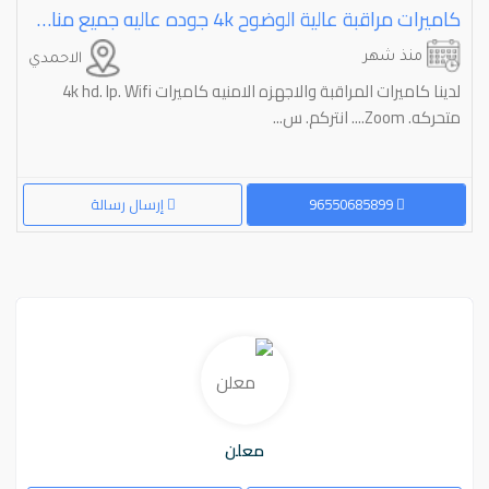
كاميرات مراقبة عالية الوضوح ⁦⁦4k⁩⁩ جوده عاليه جميع مناطق الكويت
منذ شهر
الاحمدي
لدينا كاميرات المراقبة والاجهزه الامنيه كاميرات 4k hd. Ip. Wifi
متحركه. Zoom.... انتركم. س...
96550685899
إرسال رسالة
معلن