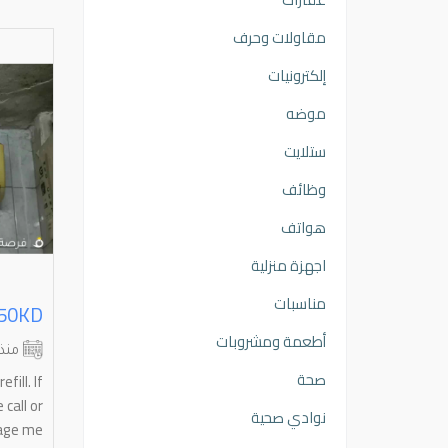
مقاولات وحرف
إلكترونيات
موضه
ستلايت
وظائف
هواتف
اجهزة منزلية
مناسبات
مكيف هواء بحاله ممتازه جداا
أطعمة ومشروبات
الاحمدي
الجهراء
منذ شهرين
منذ
صحة
للبيع مكيف هواء عمودي "ستاند" سبب
fill. If
البيع: استغناء المواصفات:
call or
نوادي صحية
message me