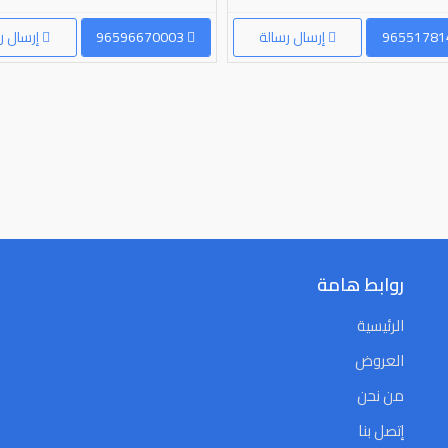
إرسال رسالة
96596670003
إرسال ر
روابط هامة
الرئيسية
العروض
من نحن
إتصل بنا