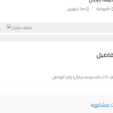
الفروانية
منذ شهرين
فاصيل
ينرال) رقم التواصل
ت مشابهه