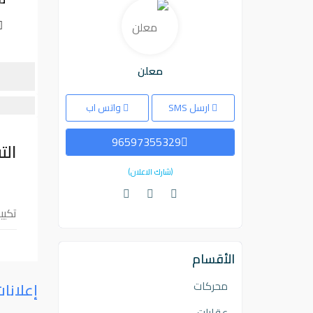
معلن
ارسل SMS
واتس اب
96597355329
الت
(شارك الاعلان)
تكييف 2.5 حاله جيده( ج
الأقسام
محركات
إعلانا
عقارات