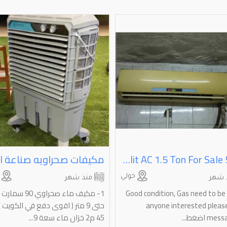
Yair Split AC 1.5 Ton For Sale 50KD
حولي
ا
 شهر
منذ شهر
Good condition, Gas need to be re
1- مكيف ماء صحراوي 0
anyone interested please 
حتى 9 متر ( اقوى دفع في الكويت
 اضغط...
45 م2 خزان ماء سعة 9...