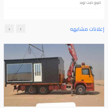
للبيع ذنبت لوبد
›
‹
إعلانات مشابهه