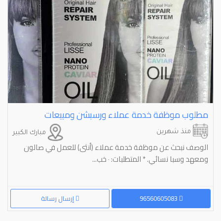
مطلوب موظفة خدمة عملاء ورسبشن ومبيعات
منذ شهرين
مبارك الكبير
الوصف نبحث عن موظفة خدمة عملاء (أنثى) للعمل في صالون
ومعهد وسبا نسائي. * المتطلبات: ‎٠‏ خب...
96560605083
إرسال رسالة