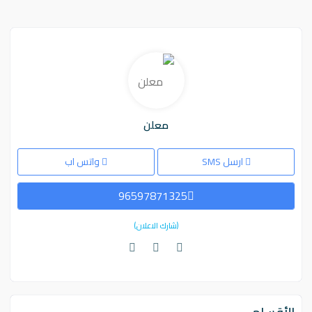
معلن
ارسل SMS
واتس اب
96597871325
(شارك الاعلان)