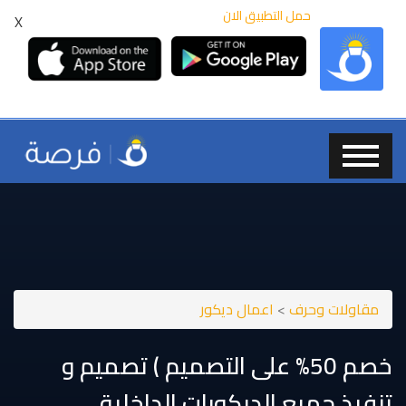
حمل التطبيق الان
X
مقاولات وحرف
>
اعمال ديكور
خصم ⁦⁦50⁩⁩% على التصميم ) تصميم و
تنفيذ جميع الديكورات الداخلية