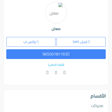
معلن
ارسل SMS
واتس اب
96550781703
(شارك الاعلان)
الأقسام
محركات