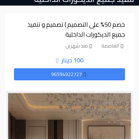
خصم ⁦⁦50⁩⁩% على التصميم ) تصميم و تنفيذ
جميع الديكورات الداخلية
العاصمة
منذ شهرين
100 دينار
96594922727