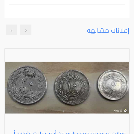
›
‹
إعلانات مشابهه
عملات قديمه مجموعة نادرة من أربع عملات عثمانية أصلية، من فئات (⁦⁦5⁩⁩ – ⁦⁦10⁩⁩ – ⁦⁦20⁩⁩ – ⁦⁦40⁩⁩ بارة) حالة ممتازة،