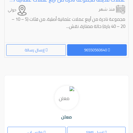
منذ شهر
حولي
مجموعة نادرة من أربع عملات عثمانية أصلية، من فئات (5 – 10 –
20 – 40 بارة) حالة ممتازة، نقش...
96550560640
إرسال رسالة
معلن
ارسل SMS
واتس اب