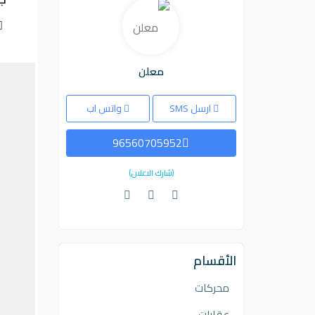
معلن
ارسل SMS
واتس اب
96560705952
(شارك الاعلان)
الأقسام
محركات
عقارات