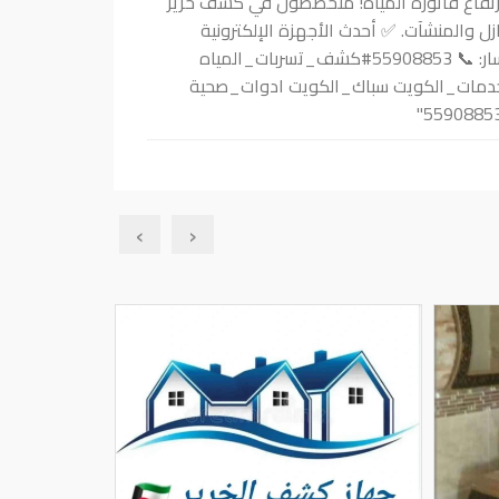
مشاكل الرطوبة وارتفاع فاتورة المياه! متخصصون في كشف خرير
ل والمنشآت. ✅ أحدث الأجهزة الإلكترونية
لكشف التسريبات. ✅ سرعة في الأداء ودقة في المواعيد. ​للتواصل والاستفسار: 📞 55908853 ​#كشف_تسربات_المياه
 خدمات_الكويت سباك_الكويت ادوات_صحية
›
‹