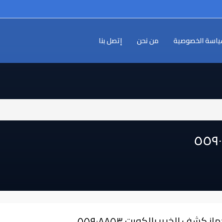
اسة الخصوصية
من نحن
إتصل بنا
از كشف الخرير بالكويت ٥٥٩٠٨٨٥٣