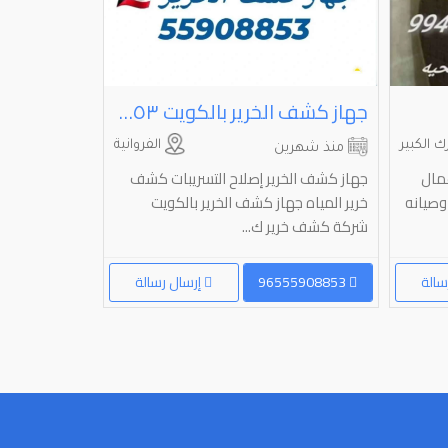
جهاز كشف الخرير بالكويت ٥٥٩٠٨٨٥٣
ك الكبير
الفروانية
منذ شهرين
منذ شهري
مال
جهاز كشف الخرير إصلاح التسريبات کشف
شركة المسيله 
وصيانه
خرير المياه جهاز كشف الخرير بالكويت
تقدم كل ما هو
شركة كشف خرير ك...
صيانات صحي ص
سالة
96555908853
إرسال رسالة
96550012250