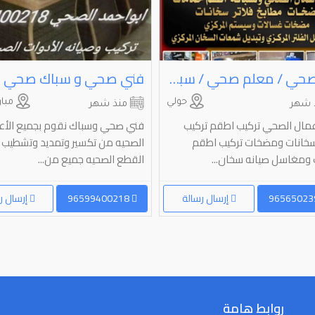
فني صحي / معلم صحي / سباك صحي/ سباكة/ فني صحي الكويت
فني صحي و سباك صحي
حولي
مبار
 شهر
منذ شهر
مال الصحي تركيب اطقم تركيب
فني صحي وسباك نقوم بجميع الأع
سخانات ومضخات تركيب اطقم
الصحيه من تكسير وتمديد وتشطيب 
ومغاسل صيانه سخان...
القطع الصحيه جميع من...
إرسال رسالة
96599400218
إرسال ر
روابط هامة