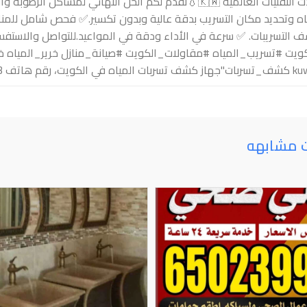
بأحدث التقنيات العالمية 🇰🇼💧 ​نقدم لكم الحل النهائي ل
اه وتحديد مكان التسريب بدقة عالية وبدون تكسير. ​✅ فحص شامل للمناز
ويت #تسريب_المياه #مقاولات_الكويت #صيانة_منازل خرير_المياه
مياه في الكويت، رقم هاتف 55908853"
ت مشابهه