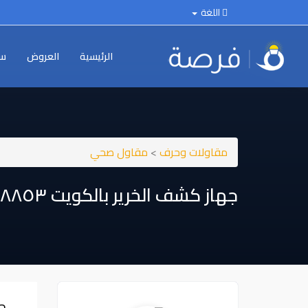
اللغة
الرئيسية
العروض
سي
مقاولات وحرف
>
مقاول صحي
جهاز كشف الخرير بالكويت ٥٥٩٠٨٨٥٣
جه