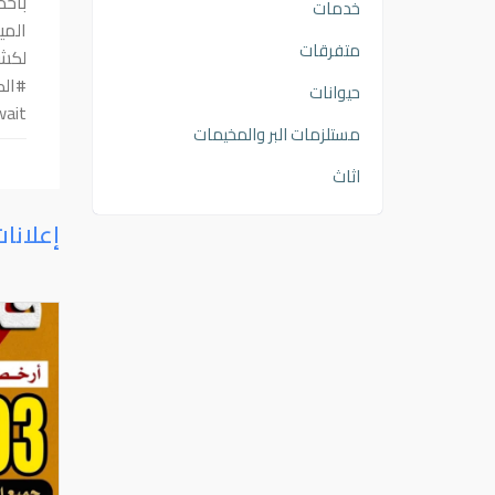
خدمات
المي
متفرقات
#الك
حيوانات
kuwait كشف_تسربات ​"جهاز كشف تسربات ال
مستلزمات البر والمخيمات
اثاث
إعلانا