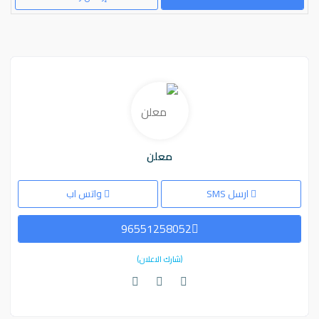
معلن
ارسل SMS
واتس اب
96551258052
(شارك الاعلان)