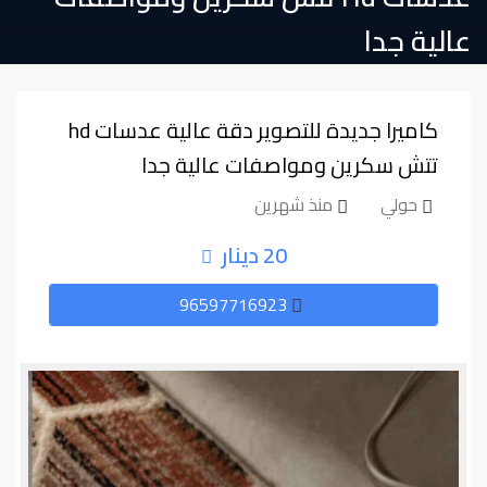
عالية جدا
تتش سكرين ومواصفات عالية جدا
حولي
منذ شهرين
20 دينار
96597716923