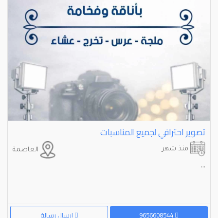
تصوير احترافي لجميع المناسبات
منذ شهر
العاصمة
...
9656608544
إرسال رسالة