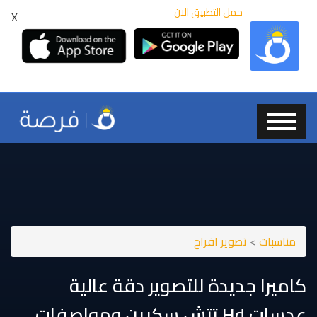
حمل التطبيق الان
X
مناسبات
>
تصوير افراح
كاميرا جديدة للتصوير دقة عالية
عدسات ⁦⁦hd⁩⁩ تتش سكرين ومواصفات