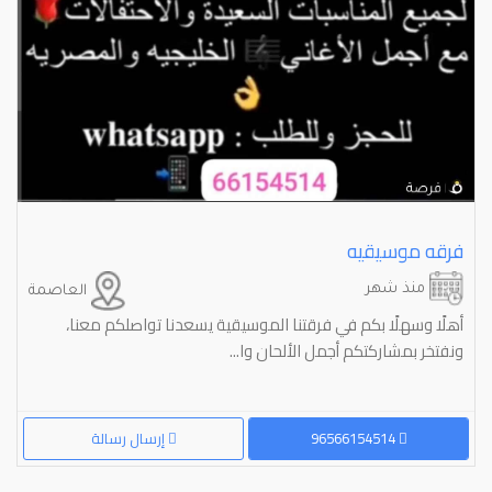
فرقه موسيقيه
منذ شهر
العاصمة
أهلًا وسهلًا بكم في فرقتنا الموسيقية يسعدنا تواصلكم معنا،
ونفتخر بمشاركتكم أجمل الألحان وا...
96566154514
إرسال رسالة