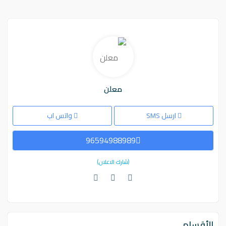
معلن
ارسل SMS
واتس اب
96594988989
(شارك الاعلان)
الأقسام