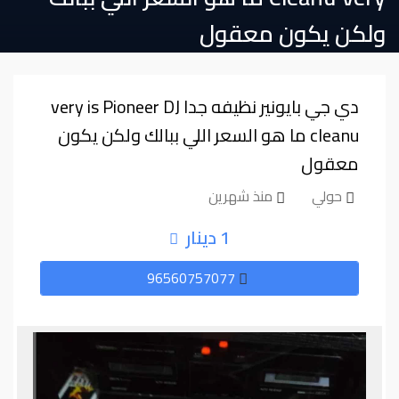
ولكن يكون معقول
⁦⁦cleanu⁩⁩ ما هو السعر اللي ببالك ولكن يكون
معقول
حولي
منذ شهرين
1 دينار
96560757077