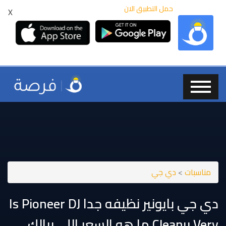
حمل التطبيق الان
X
مناسبات
>
دي جي
⁦⁦very⁩⁩ ⁦⁦cleanu⁩⁩ ما هو السعر اللي ببالك