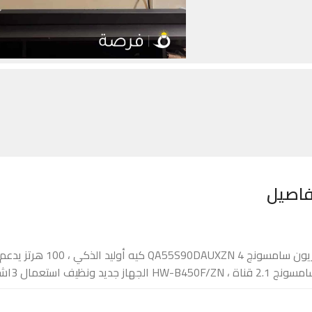
فاصيل
ة ، HW-B450F/ZN الجهاز جديد ونظيف استعمال 3اشهر