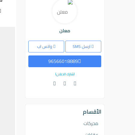
معلن
ارسل SMS
واتس اب
96566018889
(شارك الاعلان)
الأقسام
محركات
عقارات