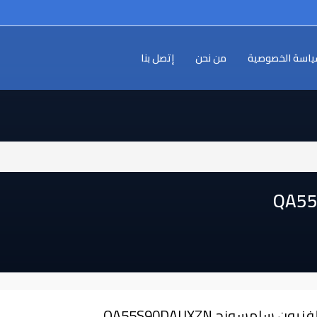
اسة الخصوصية
من نحن
إتصل بنا
فزيون سامسونج ⁦⁦QA55S90DAUXZN⁩⁩