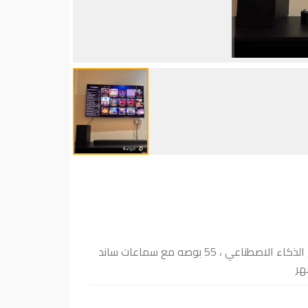
تلفزيون سامسونج QA55S90DAUXZN 4 كيه أوليد الذكي ، 100 هرتز يدعم الذكاء الاصطناعي ، 55 بوصه مع سماعات ساند