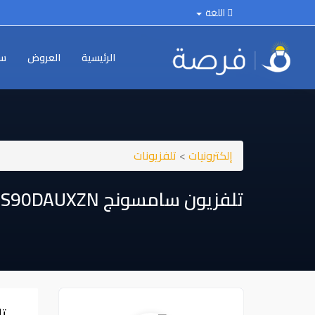
اللغة
الرئيسية
العروض
سي
إلكترونيات
>
تلفزيونات
تلفزيون سامسونج ⁦⁦QA55S90DAUXZN⁩⁩
تل