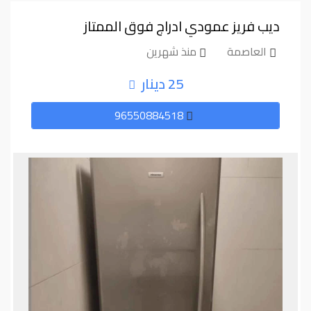
ديب فريز عمودي ادراج فوق الممتاز
العاصمة
منذ شهرين
25 دينار
96550884518