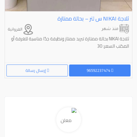
ثلاجة ⁦⁦NIKAI⁩⁩ س لتر – بحالة ممتازة
منذ شهر
الفروانية
ثلاجة NIKAI بحالة ممتازة تبريد ممتاز ونظيفة جدًا مناسبة للغرفة أو
المكتب السعر: 30
96592237474
إرسال رسالة