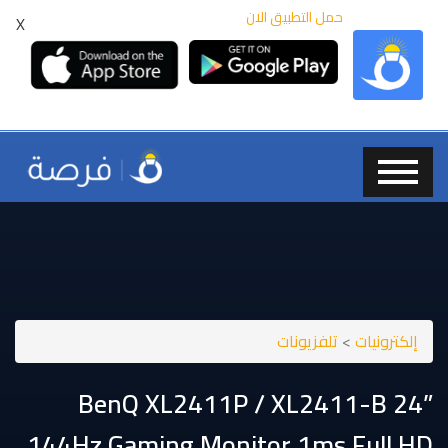
حمل التطبيق الان
X
إلكترونيات
>
تلفزيونات
BenQ XL2411P / XL2411-B 24”
144Hz Gaming Monitor 1ms Full HD