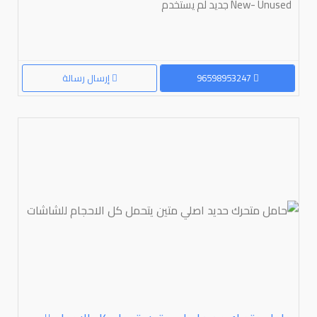
New- Unused جديد لم يستخدم
96598953247
إرسال رسالة