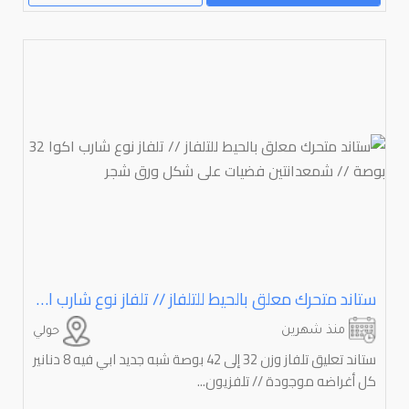
ستاند متحرك معلق بالحيط للتلفاز // تلفاز نوع شارب اكوا ⁦⁦32⁩⁩ بوصة // شمعدانتين فضيات على شكل ورق شجر
منذ شهرين
حولي
ستاند تعليق تلفاز وزن 32 إلى 42 بوصة شبه جديد ابي فيه 8 دنانير
كل أغراضه موجودة // تلفزيون...