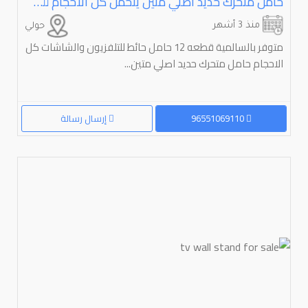
حامل متحرك حديد اصلي متين يتحمل كل الاحجام للشاشات
منذ 3 أشهر
حولي
متوفر بالسالمية قطعه 12 حامل حائط للتلفزيون والشاشات كل
الاحجام حامل متحرك حديد اصلي متين...
96551069110
إرسال رسالة