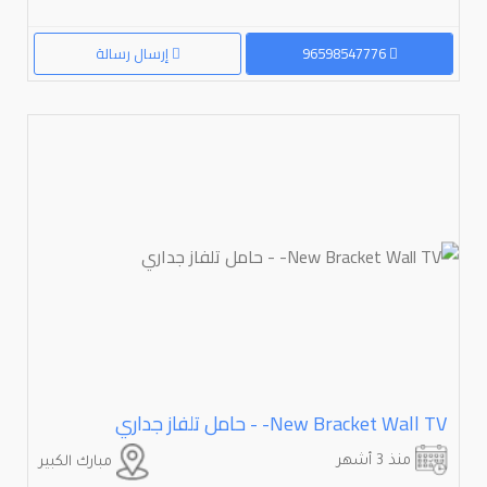
96598547776
إرسال رسالة
TV⁩⁩ ⁦⁦Wall⁩⁩ ⁦⁦Bracket⁩⁩ ⁦⁦New⁩⁩- - حامل تلفاز جداري
منذ 3 أشهر
مبارك الكبير